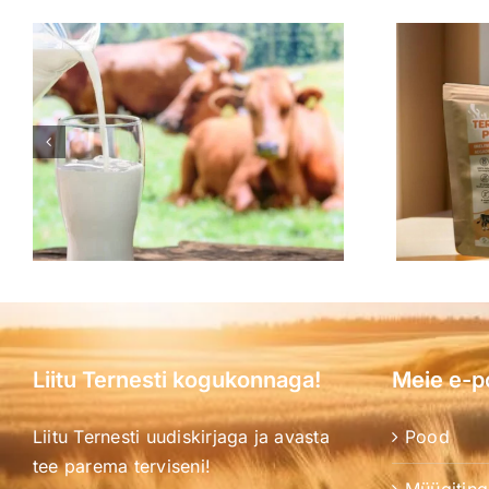
Liitu Ternesti kogukonnaga!
Meie e-p
Liitu Ternesti uudiskirjaga ja avasta
Pood
tee parema terviseni!