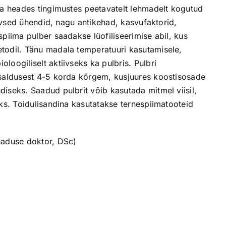
 ja heades tingimustes peetavatelt lehmadelt kogutud
tiivsed ühendid, nagu antikehad, kasvufaktorid,
spiima pulber saadakse lüofiliseerimise abil, kus
todil. Tänu madala temperatuuri kasutamisele,
loogiliselt aktiivseks ka pulbris. Pulbri
isaldusest 4-5 korda kõrgem, kusjuures koostisosade
iseks. Saadud pulbrit võib kasutada mitmel viisil,
aks. Toidulisandina kasutatakse ternespiimatooteid
eaduse doktor, DSc)