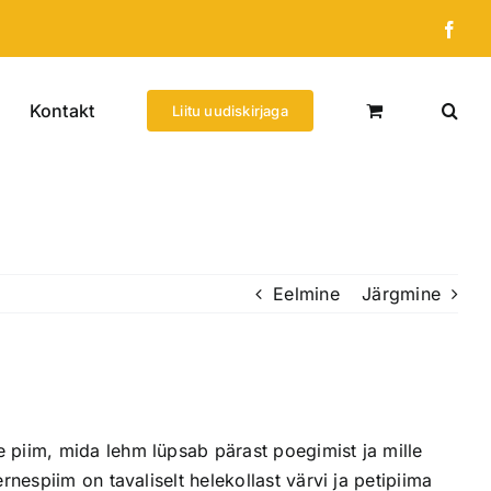
Fac
Kontakt
Liitu uudiskirjaga
Eelmine
Järgmine
 piim, mida lehm lüpsab pärast poegimist ja mille
rnespiim on tavaliselt helekollast värvi ja petipiima