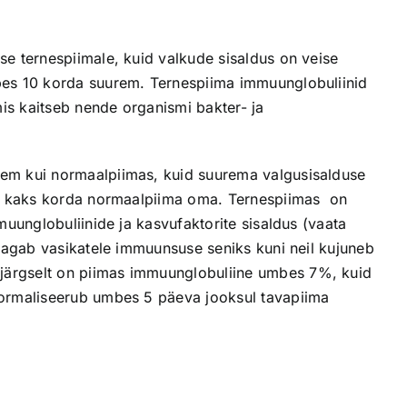
se ternespiimale, kuid valkude sisaldus on veise
bes 10 korda suurem. Ternespiima immuunglobuliinid
s kaitseb nende organismi bakter- ja
em kui normaalpiimas, kuid suurema valgusisalduse
egu kaks korda normaalpiima oma. Ternespiimas on
muunglobuliinide ja kasvufaktorite sisaldus (vaata
 tagab vasikatele immuunsuse seniks kuni neil kujuneb
ärgselt on piimas immuunglobuliine umbes 7%, kuid
normaliseerub umbes 5 päeva jooksul tavapiima