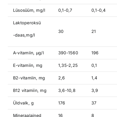
Lüsosüüm, mg/l
0,1-0,7
0,1-0,4
Laktoperoksü
30
21
-daas,mg/l
A-vitamiin, μg/l
390-1560
196
E-vitamiin, mg
1,35-2,25
0,1
B2-vitamiin, mg
2,6
1,4
B12 vitamiin, mg
3,6-10,8
3,9
Üldvalk, g
176
37
Mineraalained
16
8