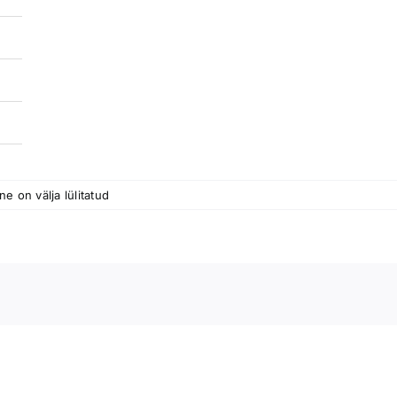
 on välja lülitatud
er