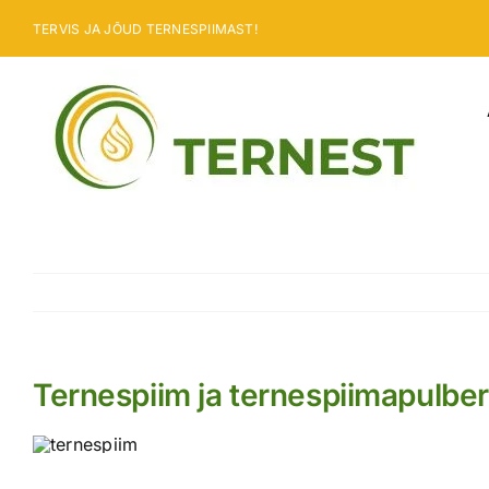
Skip
TERVIS JA JÕUD TERNESPIIMAST!
to
content
Ternespiim ja ternespiimapulber