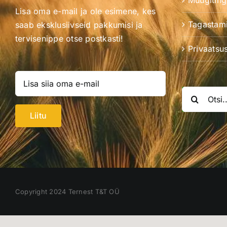
Müügitin
Lisa oma e-mail ja ole esimene, kes
Tagastami
saab eksklusiivseid pakkumisi ja
tervisenippe otse postkasti!
Privaatsus
Search
for:
Liitu
Copyright 2024 Ternest T&T OÜ