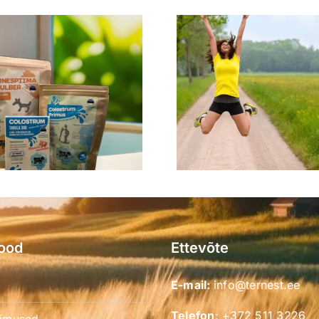
ood
Ettevõte
E-mail:
info@ternest.ee
Telefon
:
+372 511 3226