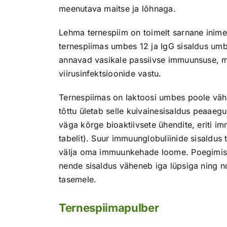
meenutava maitse ja lõhnaga.
Lehma ternespiim on toimelt sarnane inime
ternespiimas umbes 12 ja IgG sisaldus um
annavad vasikale passiivse immuunsuse, mi
viirusinfektsioonide vastu.
Ternespiimas on laktoosi umbes poole väh
tõttu ületab selle kuivainesisaldus peaa
väga kõrge bioaktiivsete ühendite, eriti im
tabelit). Suur immuunglobuliinide sisaldus
välja oma immuunkehade loome. Poegimisj
nende sisaldus väheneb iga lüpsiga ning 
tasemele.
Ternespiimapulber