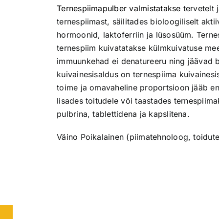
Ternespiimapulber valmistatakse
tervetelt
ternespiimast, säilitades bioloogiliselt ak
hormoonid, laktoferriin ja lüsosüüm. Terne
ternespiim kuivatatakse külmkuivatuse mee
immuunkehad ei denatureeru ning jäävad bio
kuivainesisaldus on ternespiima kuivaines
toime ja omavaheline proportsioon jääb end
lisades toitudele või taastades ternespiim
pulbrina, tablettidena ja kapslitena.
Väino Poikalainen (piimatehnoloog, toidut