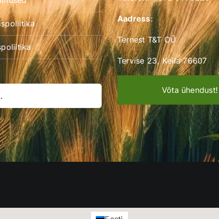
gimused
Aadress
:
spoliitika
Ternest T&T OÜ
poliitika
Tervise 23, Keila 76607
Võta ühendust!
Eesti