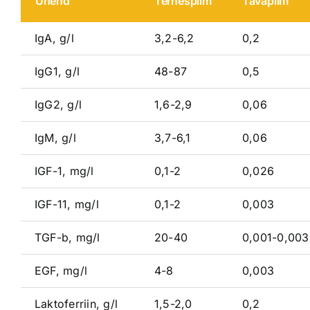
Ühend
Ternespiim
Tavapiim
IgA, g/l
3,2-6,2
0,2
IgG1, g/l
48-87
0,5
IgG2, g/l
1,6-2,9
0,06
IgM, g/l
3,7-6,1
0,06
IGF-1, mg/l
0,1-2
0,026
IGF-11, mg/l
0,1-2
0,003
TGF-b, mg/l
20-40
0,001-0,003
EGF, mg/l
4-8
0,003
Laktoferriin, g/l
1,5-2,0
0,2