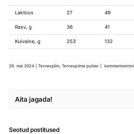
Laktoos
27
49
Rasv, g
36
41
Kuivaine, g
253
132
Ternespiim
29. mai 2024
|
Ternespiim
,
Ternespiima pulber
|
kommenteerimine
ja
ternespiimapulb
Aita jagada!
Seotud postitused