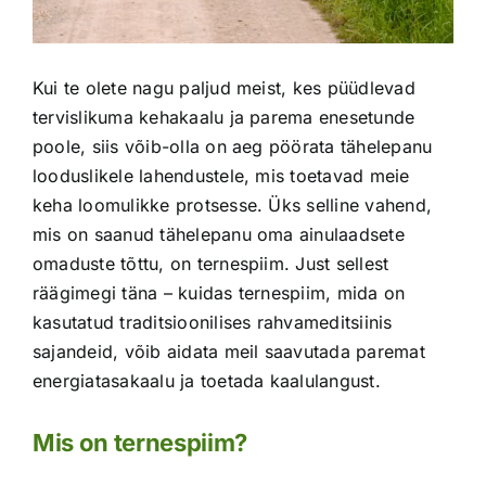
Kui te olete nagu paljud meist, kes püüdlevad
tervislikuma kehakaalu ja parema enesetunde
poole, siis võib-olla on aeg pöörata tähelepanu
looduslikele lahendustele, mis toetavad meie
keha loomulikke protsesse. Üks selline vahend,
mis on saanud tähelepanu oma ainulaadsete
omaduste tõttu, on ternespiim. Just sellest
räägimegi täna – kuidas ternespiim, mida on
kasutatud traditsioonilises rahvameditsiinis
sajandeid, võib aidata meil saavutada paremat
energiatasakaalu ja toetada kaalulangust.
Mis on ternespiim?