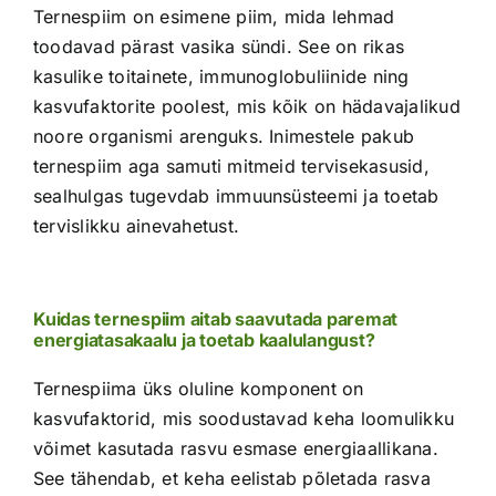
Ternespiim on esimene piim, mida lehmad
toodavad pärast vasika sündi. See on rikas
kasulike toitainete, immunoglobuliinide ning
kasvufaktorite poolest, mis kõik on hädavajalikud
noore organismi arenguks. Inimestele pakub
ternespiim aga samuti mitmeid tervisekasusid,
sealhulgas tugevdab immuunsüsteemi ja toetab
tervislikku ainevahetust.
Kuidas ternespiim aitab saavutada paremat
energiatasakaalu ja toetab kaalulangust?
Ternespiima üks oluline komponent on
kasvufaktorid, mis soodustavad keha loomulikku
võimet kasutada rasvu esmase energiaallikana.
See tähendab, et keha eelistab põletada rasva