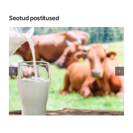
stabiilset
energiat
Seotud postitused