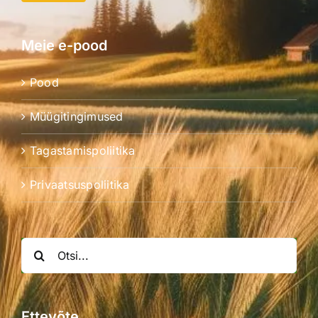
Meie e-pood
Pood
Müügitingimused
Tagastamispoliitika
Privaatsuspoliitika
Search
for:
Ettevõte