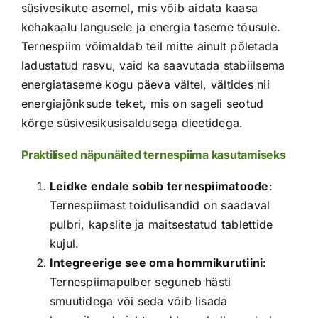
süsivesikute asemel, mis võib aidata kaasa
kehakaalu langusele ja energia taseme tõusule.
Ternespiim võimaldab teil mitte ainult põletada
ladustatud rasvu, vaid ka saavutada stabiilsema
energiataseme kogu päeva vältel, vältides nii
energiajõnksude teket, mis on sageli seotud
kõrge süsivesikusisaldusega dieetidega.
Praktilised näpunäited ternespiima kasutamiseks
Leidke endale sobib ternespiimatoode
:
Ternespiimast toidulisandid on saadaval
pulbri, kapslite ja maitsestatud tablettide
kujul.
Integreerige see oma hommikurutiini
:
Ternespiimapulber seguneb hästi
smuutidega või seda võib lisada