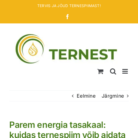
Skip
TERVIS JA JÕUD TERNESPIIMAST!
to
Facebook
content
Eelmine
Järgmine
Parem energia tasakaal:
kuidas ternespiim võib aidata