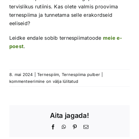
tervislikus rutiinis. Kas olete valmis proovima
ternespiima ja tunnetama selle erakordseid
eeliseid?
Leidke endale sobib ternespiimatoode
meie e-
poest
.
Parem
8. mai 2024
|
Ternespiim
,
Ternespiima pulber
|
energia
kommenteerimine on välja lülitatud
tasakaal:
kuidas
ternespiim
võib
Aita jagada!
aidata
saavutada
Facebook
WhatsApp
Pinterest
Email
kaalulangust
ja