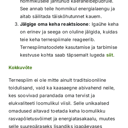
hommikusele jahtunud kaerahelbepudrule.
See annab teile hommikul energialaengu ja
aitab säilitada täiskõhutunnet kauem.
Jälgige oma keha reaktsioone
: Igaühe keha
on erinev ja seega on oluline jälgida, kuidas
teie keha ternespiimale reageerib.
Ternespiimatoodete kasutamise ja tarbimise
kestvuse kohta saab täpsemalt lugeda
siit
.
Kokkuvõte
Ternespiim ei ole mitte ainult traditsiooniline
toidulisand, vaid ka kaasaegne abivahend neile,
kes soovivad parandada oma tervist ja
elukvaliteeti loomulikul viisil. Selle unikaalsed
omadused aitavad toetada keha loomulikku
rasvapõletusvõimet ja energiatasakaalu, muutes
selle suurepäraseks lisandiks igapäevases