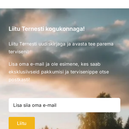
Liitu Ternesti kogukonnaga!
Liitu Ternesti uudiskirjaga ja avasta tee parema
terviseni!
Lisa oma e-mail ja ole esimene, kes saab
eksklusiivseid pakkumisi ja tervisenippe otse
postkasti!
Liitu