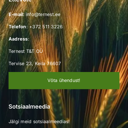
E-mail:
info@ternest.ee
Telefon
:
+372 511 3226
Aadress
:
Ternest T&T OÜ
Tervise 23, Keila 76607
Võta ühendust!
Sotsiaalmeedia
Jälgi meid sotsiaalmeedias!