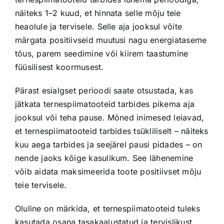
näiteks 1–2 kuud, et hinnata selle mõju teie
heaolule ja tervisele. Selle aja jooksul võite
märgata positiivseid muutusi nagu energiataseme
tõus, parem seedimine või kiirem taastumine
füüsilisest koormusest.
Pärast esialgset perioodi saate otsustada, kas
jätkata ternespiimatooteid tarbides pikema aja
jooksul või teha pause. Mõned inimesed leiavad,
et ternespiimatooteid tarbides tsükliliselt – näiteks
kuu aega tarbides ja seejärel pausi pidades – on
nende jaoks kõige kasulikum. See lähenemine
võib aidata maksimeerida toote positiivset mõju
teie tervisele.
Oluline on märkida, et ternespiimatooteid tuleks
kasutada osana tasakaalustatud ja tervislikust