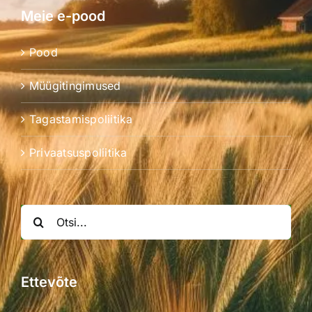
Meie e-pood
Pood
Müügitingimused
Tagastamispoliitika
Privaatsuspoliitika
Search
for:
Ettevõte