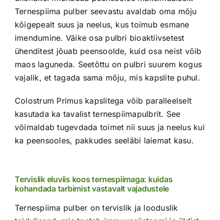
Ternespiima pulber seevastu avaldab oma mõju
kõigepealt suus ja neelus, kus toimub esmane
imendumine. Väike osa pulbri bioaktiivsetest
ühenditest jõuab peensoolde, kuid osa neist võib
maos laguneda. Seetõttu on pulbri suurem kogus
vajalik, et tagada sama mõju, mis kapslite puhul.
Colostrum Primus kapslitega võib paralleelselt
kasutada ka tavalist ternespiimapulbrit. See
võimaldab tugevdada toimet nii suus ja neelus kui
ka peensooles, pakkudes seeläbi laiemat kasu.
Tervislik eluviis koos ternespiimaga: kuidas
kohandada tarbimist vastavalt vajadustele
Ternespiima pulber on tervislik ja looduslik