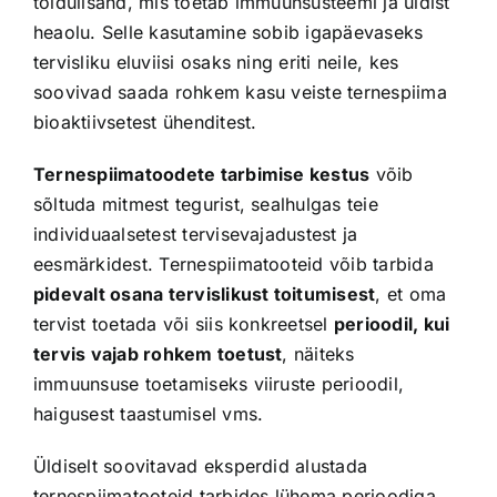
toidulisand, mis toetab immuunsüsteemi ja üldist
heaolu. Selle kasutamine sobib igapäevaseks
tervisliku eluviisi osaks ning eriti neile, kes
soovivad saada rohkem kasu veiste ternespiima
bioaktiivsetest ühenditest.
Ternespiimatoodete tarbimise kestus
võib
sõltuda mitmest tegurist, sealhulgas teie
individuaalsetest tervisevajadustest ja
eesmärkidest. Ternespiimatooteid võib tarbida
pidevalt osana tervislikust toitumisest
, et oma
tervist toetada või siis konkreetsel
perioodil, kui
tervis vajab rohkem toetust
, näiteks
immuunsuse toetamiseks viiruste perioodil,
haigusest taastumisel vms.
Üldiselt soovitavad eksperdid alustada
ternespiimatooteid tarbides lühema perioodiga,