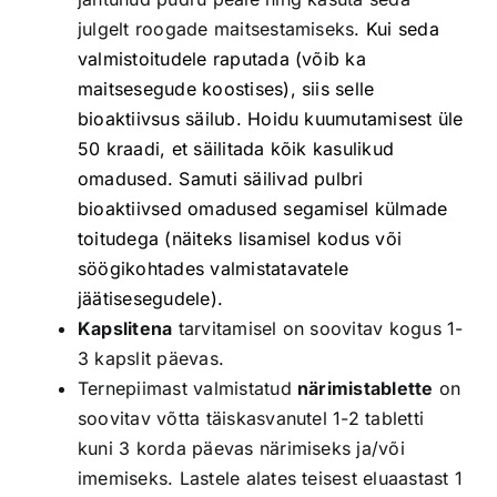
julgelt roogade maitsestamiseks.
Kui seda
valmistoitudele raputada (võib ka
maitsesegude koostises), siis selle
bioaktiivsus säilub. Hoidu kuumutamisest üle
50 kraadi, et säilitada kõik kasulikud
omadused. Samuti säilivad pulbri
bioaktiivsed omadused segamisel külmade
toitudega (näiteks lisamisel kodus või
söögikohtades valmistatavatele
jäätisesegudele).
Kapslitena
tarvitamisel on soovitav kogus 1-
3 kapslit päevas.
Ternepiimast valmistatud
närimistablette
on
soovitav võtta täiskasvanutel 1-2 tabletti
kuni 3 korda päevas närimiseks ja/või
imemiseks. Lastele alates teisest eluaastast 1