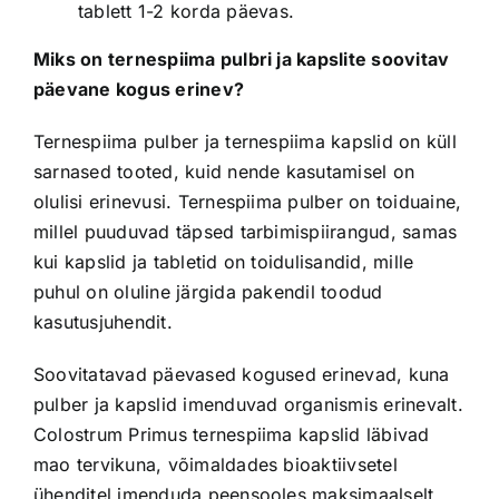
tablett 1-2 korda päevas.
Miks on ternespiima pulbri ja kapslite soovitav
päevane kogus erinev?
Ternespiima pulber ja ternespiima kapslid on küll
sarnased tooted, kuid nende kasutamisel on
olulisi erinevusi. Ternespiima pulber on toiduaine,
millel puuduvad täpsed tarbimispiirangud, samas
kui kapslid ja tabletid on toidulisandid, mille
puhul on oluline järgida pakendil toodud
kasutusjuhendit.
Soovitatavad päevased kogused erinevad, kuna
pulber ja kapslid imenduvad organismis erinevalt.
Colostrum Primus ternespiima kapslid läbivad
mao tervikuna, võimaldades bioaktiivsetel
ühenditel imenduda peensooles maksimaalselt.