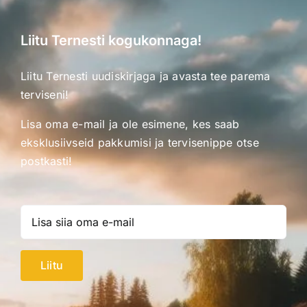
Liitu Ternesti kogukonnaga!
Liitu Ternesti uudiskirjaga ja avasta tee parema
terviseni!
Lisa oma e-mail ja ole esimene, kes saab
eksklusiivseid pakkumisi ja tervisenippe otse
postkasti!
Liitu