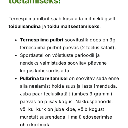
toetamiseks
!
Ternespiimapulbrit saab kasutada mitmekülgselt
toidulisandina
ja
toidu maitsestamiseks
.
Ternespiima pulbri
soovituslik doos on 3g
ternespiima pulbrit päevas (2 teelusikatäit).
Sportlastel on võistluste perioodil ja
nendeks valmistudes soovitav päevane
kogus kahekordistada.
Pulbrina tarvitamisel
on soovitav seda enne
alla neelamist hoida suus ja lasta imenduda.
Juba paar teelusikatäit (umbes 3 grammi)
päevas on piisav kogus.
Nakkusperioodil,
või kui kurk on juba kibe, võib kogust
muretult suurendada, ilma üledoseerimise
ohtu kartmata.