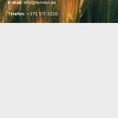
E-mail:
info@ternest.ee
Telefon
:
+372 511 3226
Aadress
:
Ternest T&T OÜ
Tervise 23, Keila 76607
Võta ühendust!
Sotsiaalmeedia
Jälgi meid sotsiaalmeedias!