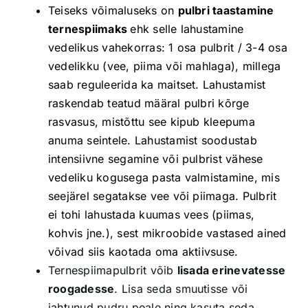
Teiseks võimaluseks on
pulbri taastamine
ternespiimaks
ehk selle lahustamine
vedelikus vahekorras: 1 osa pulbrit / 3-4 osa
vedelikku (vee, piima või mahlaga), millega
saab reguleerida ka maitset.
Lahustamist
raskendab teatud määral pulbri kõrge
rasvasus, mistõttu see kipub kleepuma
anuma seintele. Lahustamist soodustab
intensiivne segamine või pulbrist vähese
ve
deliku
kogusega pasta valmistamine, mis
seejärel segatakse vee või piimaga.
Pulbrit
ei tohi lahustada kuumas vees (piimas,
kohvis jne.), sest mikroobide vastased ained
võivad siis kaotada oma aktiivsuse.
Ternespiimapulbrit võib
lisada erinevatesse
roogadesse
. Lisa seda smuutisse või
jahtunud pudru peale ning kasuta seda