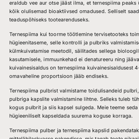
eraldub vee aur otse jääst ilma, et ternespiima peaks 
kõik olulisemad bioaktiivsed omadused. Selliselt saa
teaduspõhiseks tootearenduseks.
Ternespiima kui toorme töötlemine tervisetooteks toi
hügieenitaseme, selle kontrolli ja pulbriks valmistam
külmkuivatamise meetodil, säilitades sellega bioloogi
kasutamisele, immuunkehad ei denatureeru ning jäävad 
kuivainesisaldus on ternespiima kuivainesisaldusest 
omavaheline proportsioon jääb endiseks.
Ternespiima pulbrist valmistame toidulisandeid pulbri, 
pulbriga kapslite valmistamine lihtne. Selleks tuleb tü
kogus pulbrit ja siis kapsel sulgeda. Meie teeme seda
hügieeniliselt kapseldada suurema koguse korraga.
Ternespiima pulber ja ternespiima kapslid pakendatakse
mitteläbilaskvasse pakendisse, mis tagab toote pikaaja