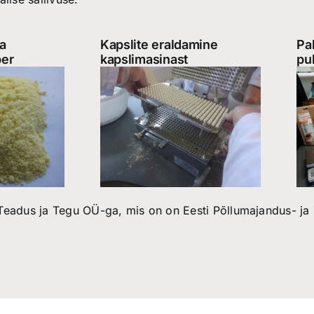
a
Kapslite eraldamine
Pa
ber
kapslimasinast
pu
Teadus ja Tegu OÜ-ga, mis on on Eesti Põllumajandus- ja T