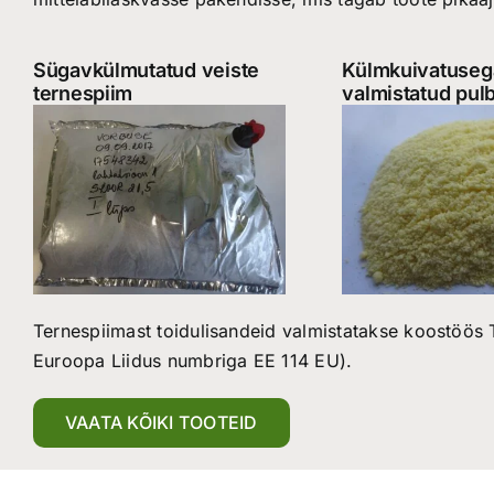
Sügavkülmutatud veiste
Külmkuivatuseg
ternespiim
valmistatud pul
Ternespiimast toidulisandeid valmistatakse koostöös 
Euroopa Liidus numbriga EE 114 EU).
VAATA KÕIKI TOOTEID