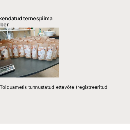
kendatud ternespiima
lber
oiduametis tunnustatud ettevõte (registreeritud