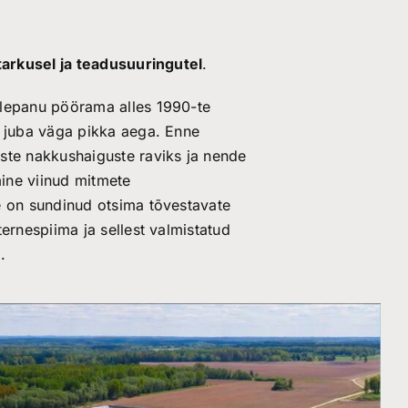
etarkusel ja teadusuuringutel
.
elepanu pöörama alles 1990-te
d juba väga pikka aega. Enne
ste nakkushaiguste raviks ja nende
ine viinud mitmete
e on sundinud otsima tõvestavate
ernespiima ja sellest valmistatud
.