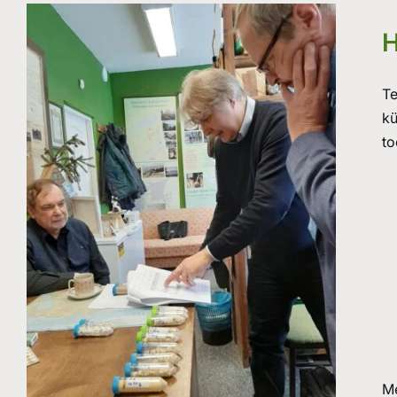
H
Te
kü
to
M