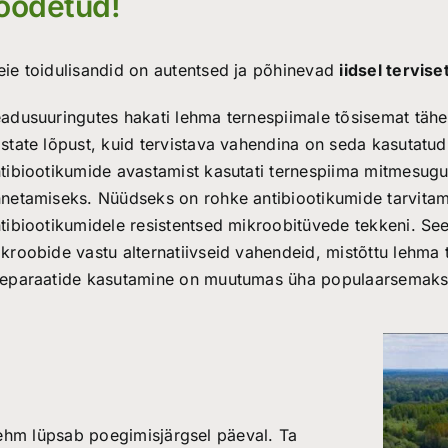
oodetud!
ie toidulisandid on autentsed ja põhinevad
iidsel tervis
adusuuringutes hakati lehma ternespiimale tõsisemat täh
state lõpust, kuid tervistava vahendina on seda kasutatu
tibiootikumide avastamist kasutati ternespiima mitmesugu
netamiseks. Nüüdseks on rohke antibiootikumide tarvitam
tibiootikumidele resistentsed mikroobitüvede tekkeni. Se
kroobide vastu alternatiivseid vahendeid, mistõttu lehma t
eparaatide kasutamine on muutumas üha populaarsemaks
ehm lüpsab poegimisjärgsel päeval. Ta