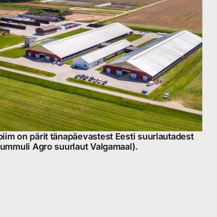
iim on pärit tänapäevastest Eesti suurlautadest
 Hummuli Agro suurlaut Valgamaal).