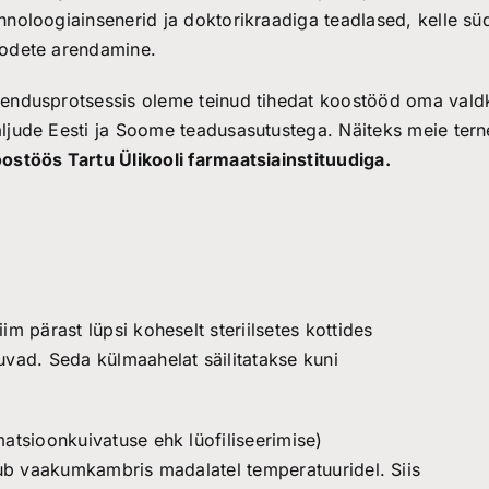
hnoloogiainsenerid ja doktorikraadiga teadlased, kelle sü
odete arendamine.
endusprotsessis oleme teinud tihedat koostööd oma vald
ljude Eesti ja Soome teadusasutustega. Näiteks meie terne
ostöös Tartu Ülikooli farmaatsiainstituudiga
.
m pärast lüpsi koheselt steriilsetes kottides
vad. Seda külmaahelat säilitatakse kuni
atsioonkuivatuse ehk lüofiliseerimise)
mub vaakumkambris madalatel temperatuuridel. Siis