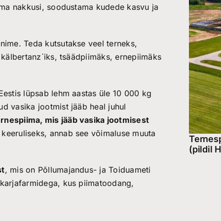
rjuma nakkusi, soodustama kudede kasvu ja
 nime. Teda kutsutakse veel terneks,
, kälbertanz`iks, tsäädpiimäks, ernepiimäks
Eestis lüpsab lehm aastas üle 10 000 kg
d vasika jootmist jääb heal juhul
rnespiima, mis jääb vasika jootmisest
 keeruliseks, annab see võimaluse muuta
Ternesp
(pildil
st
, mis on Põllumajandus- ja Toiduameti
akarjafarmidega, kus piimatoodang,