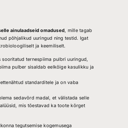
 selle ainulaadseid omadused
, mille tagab
nud põhjalikud uuringud ning testid. Igat
obioloogiliselt ja keemiliselt.
sooritatud ternespiima pulbri uuringud,
piima pulber sisaldab eelkõige kasulikku ja
 ettenähtud standarditele ja on vaba
olema sedavõrd madal, et välistada selle
nalüüsid, mis tõestavad ka toote kõrget
ldkonna tegutsemise kogemusega