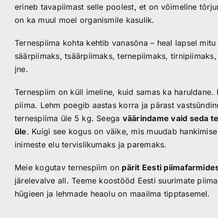
erineb tavapiimast selle poolest, et on võimeline tõ
on ka muul moel organismile kasulik.
Ternespiima kohta kehtib vanasõna – heal lapsel mitu
säärpiimaks, tsäärpiimaks, ternepiimaks, tirnipiimaks
jne.
Ternespiim on küll imeline, kuid samas ka haruldane. 
piima. Lehm poegib aastas korra ja pärast vastsündinu
ternespiima üle 5 kg. Seega
väärindame vaid seda te
üle
. Kuigi see kogus on väike, mis muudab hankimise
inimeste elu tervislikumaks ja paremaks.
Meie kogutav ternespiim on
pärit Eesti piimafarmide
järelevalve all. Teeme koostööd Eesti suurimate piim
hügieen ja lehmade heaolu on maailma tipptasemel.