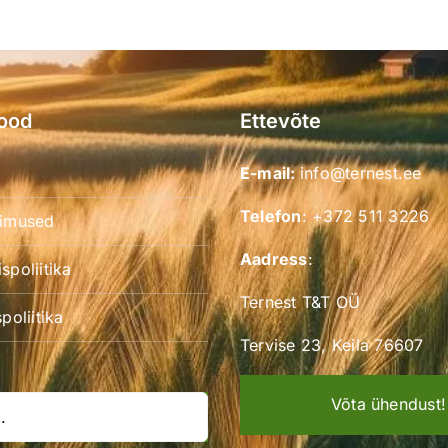
ood
Ettevõte
E-mail:
info@ternest.ee
Telefon
:
+372 511 3226
gimused
Aadress
:
spoliitika
Ternest T&T OÜ
poliitika
Tervise 23, Keila 76607
Võta ühendust!