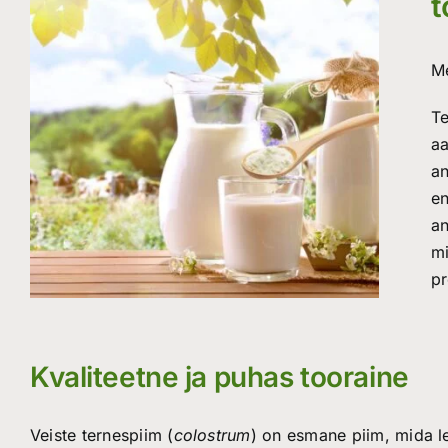
t
Me
Te
aa
an
en
an
mi
pr
Kvaliteetne ja puhas tooraine
Veiste ternespiim
(
colostrum
) on esmane piim, mida l