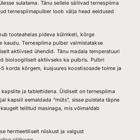
ülesse sulatama. Tänu sellele säilivad ternespiima
dud ternespiimapulber loob välja head eeldused
mub tooteahelas pideva külmketi, kõrge
ise kaudu. Ternespiima pulber valmistatakse
liselt aktiivsed ühendid. Tänu madala temperatuuri
bioloogiliselt aktiivseks ka pulbris. Pulbri
4-5 korda kõrgem, kusjuures koostisosade toime ja
kapslite ja tablettidena. Üldiselt on ternespiima
hjal kapslil eemaldada “müts”, sisse puistata täpne
 kaugelt tellitud masinaga, mis võimaldab
 hermeetiliselt niiskust ja valgust
lise säilivuse.