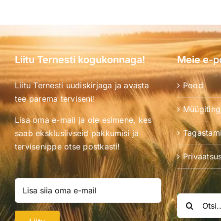
Liitu Ternesti kogukonnaga!
Meie e-p
Liitu Ternesti uudiskirjaga ja avasta
Pood
tee parema terviseni!
Müügitin
Lisa oma e-mail ja ole esimene, kes
Tagastami
saab eksklusiivseid pakkumisi ja
tervisenippe otse postkasti!
Privaatsus
Search
for: