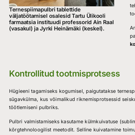
te
Ternespiimapulbri tablettide
to
väljatöötamisel osalesid Tartu Ülikooli
farmaatsia instituudi professorid Ain Raal
Ar
(vasakul) ja Jyrki Heinämäki (keskel).
pa
ko
Kontrollitud tootmisprotsess
Hügieeni tagamiseks kogumisel, paigutatakse ternespii
sügavkülma, kus võimalikud riknemisprotsessid seisku
töötlemiseni pulbriks.
Pulbri valmistamiseks kasutame külmkuivatuse (sublim
kõrgtehnoloogilist meetodit. Selline kuivatamine toi