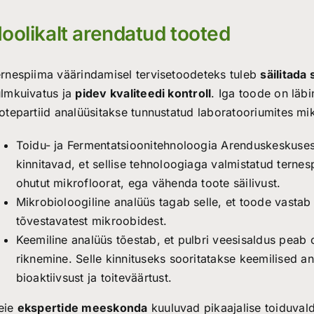
oolikalt arendatud tooted
rnespiima väärindamisel tervisetoodeteks tuleb
säilitada
lmkuivatus ja
pidev kvaliteedi kontroll
. Iga toode on läbi
otepartiid analüüsitakse tunnustatud laboratooriumites mikr
Toidu- ja Fermentatsioonitehnoloogia Arenduskeskuses 
kinnitavad, et sellise tehnoloogiaga valmistatud ternes
ohutut mikrofloorat, ega vähenda toote säilivust.
Mikrobioloogiline analüüs tagab selle, et toode vastab
tõvestavatest mikroobidest.
Keemiline analüüs tõestab, et pulbri veesisaldus peab 
riknemine. Selle kinnituseks sooritatakse keemilised a
bioaktiivsust ja toiteväärtust.
eie
ekspertide meeskonda
kuuluvad pikaajalise toiduva