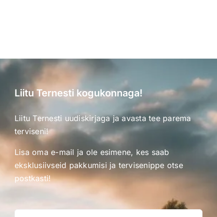
Liitu Ternesti kogukonnaga!
Liitu Ternesti uudiskirjaga ja avasta tee parema
terviseni!
Lisa oma e-mail ja ole esimene, kes saab
eksklusiivseid pakkumisi ja tervisenippe otse
postkasti!