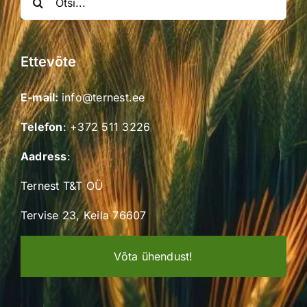
for:
Ettevõte
E-mail:
info@ternest.ee
Telefon
:
+372 511 3226
Aadress
:
Ternest T&T OÜ
Tervise 23, Keila 76607
Võta ühendust!