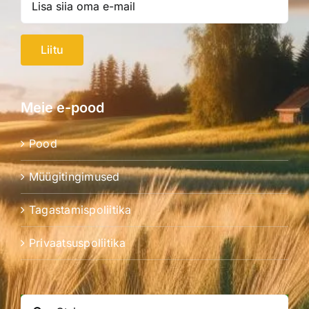
Liitu
Meie e-pood
Pood
Müügitingimused
Tagastamispoliitika
Privaatsuspoliitika
Search