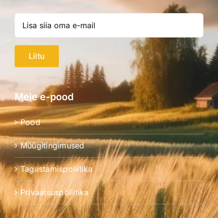
Liitu
Meie e-pood
Pood
Müügitingimused
Tagastamispoliitika
Privaatsuspoliitika