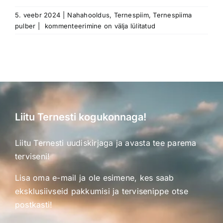
5. veebr 2024
|
Nahahooldus
,
Ternespiim
,
Ternespiima
Ternespiima
pulber
|
kommenteerimine on välja lülitatud
imeline
kasu
nahahoolduses:
loodusliku
ilu
saladus
Liitu Ternesti kogukonnaga!
Liitu Ternesti uudiskirjaga ja avasta tee parema
terviseni!
Lisa oma e-mail ja ole esimene, kes saab
eksklusiivseid pakkumisi ja tervisenippe otse
postkasti!