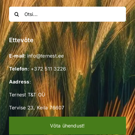
Search
for:
Ettevõte
E-mail:
info@ternest.ee
Telefon
:
+372 511 3226
Aadress
:
Ternest T&T OÜ
Tervise 23, Keila 76607
Võta ühendust!