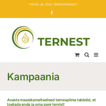
Skip
TERVIS JA JÕUD TERNESPIIMAST!
to
Facebook
content
Kampaania
Avasta maasikamaitselised ternespiima tabletid, et
toetada enda ja oma pere tervist!