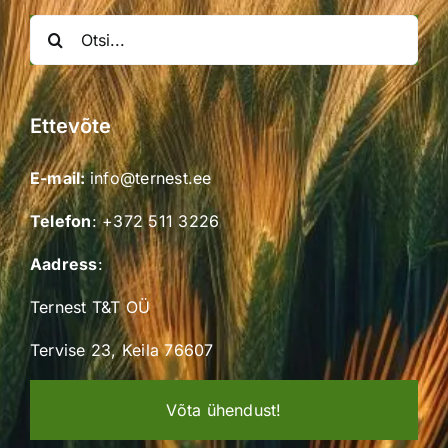
Search
for:
Ettevõte
E-mail:
info@ternest.ee
Telefon
:
+372 511 3226
Aadress
:
Ternest T&T OÜ
Tervise 23, Keila 76607
Võta ühendust!