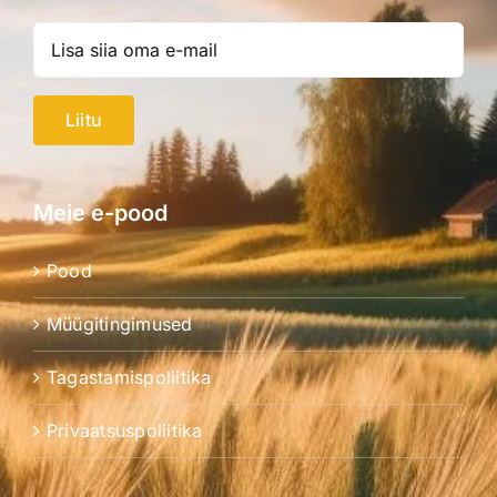
Liitu
Meie e-pood
Pood
Müügitingimused
Tagastamispoliitika
Privaatsuspoliitika