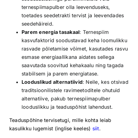
ternespiimapulber olla leevenduseks,
toetades seedetrakti tervist ja leevendades
seedehäireid.
Parem energia tasakaal
: Ternespiim
kasvufaktorid soodustavad keha loomulikku
rasvade põletamise võimet, kasutades rasvu
esmase energiaallikana aidates sellega
saavutada soovitud kehakaalu ning tagada
stabiilsem ja parem energiatase.
Looduslikud alternatiivid
: Neile, kes otsivad
traditsioonilistele ravimeetoditele ohutuid
alternatiive, pakub ternespiimapulber
looduslikku ja teaduspõhist lahendust.
Teaduspõhine tervisetugi, mille kohta leiab
kasulikku lugemist (inglise keeles)
siit
.