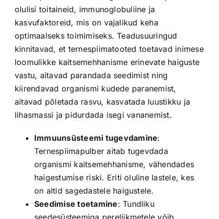
olulisi toitaineid, immunoglobuliine ja
kasvufaktoreid, mis on vajalikud keha
optimaalseks toimimiseks. Teadusuuringud
kinnitavad, et ternespiimatooted toetavad inimese
loomulikke kaitsemehhanisme erinevate haiguste
vastu, aitavad parandada seedimist ning
kiirendavad organismi kudede paranemist,
aitavad põletada rasvu, kasvatada luustikku ja
lihasmassi ja pidurdada isegi vananemist.
Immuunsüsteemi tugevdamine
:
Ternespiimapulber aitab tugevdada
organismi kaitsemehhanisme, vähendades
haigestumise riski. Eriti oluline lastele, kes
on altid sagedastele haigustele.
Seedimise toetamine
: Tundliku
seedesüsteemiga pereliikmetele võib