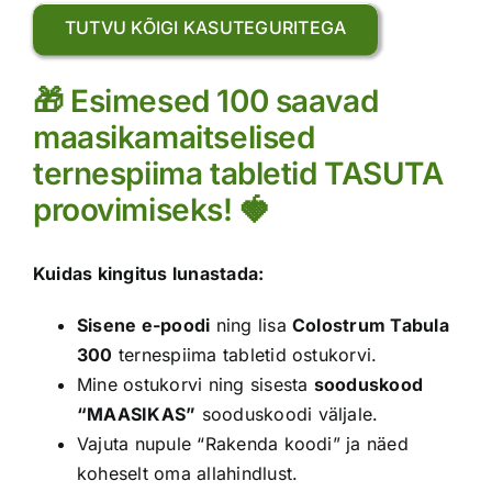
TUTVU KÕIGI KASUTEGURITEGA
🎁 Esimesed 100 saavad
maasikamaitselised
ternespiima tabletid TASUTA
proovimiseks! 🍓
Kuidas kingitus lunastada:
Sisene e-poodi
ning lisa
Colostrum Tabula
300
ternespiima tabletid ostukorvi.
Mine ostukorvi ning sisesta
sooduskood
“MAASIKAS”
sooduskoodi väljale.
Vajuta nupule “Rakenda koodi” ja näed
koheselt oma allahindlust.