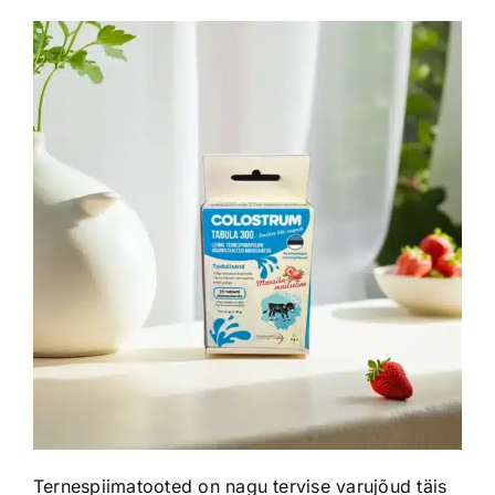
Ternespiimatooted on nagu tervise varujõud täis